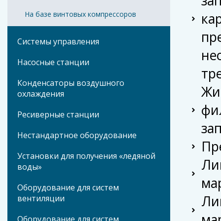
за
На базе винтовых компрессоров
ка
пр
Системы управления
не
Насосные станции
тр
Конденсаторы воздушного
Жи
охлаждения
фи
Ресиверные станции
за
Нестандартное оборудование
Пр
Установки для получения «ледяной
Ли
воды»
ма
Оборудование для систем
Ли
вентиляции
ма
Оборудование для систем